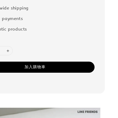
wide shipping
e payments
tic products
加入購物車