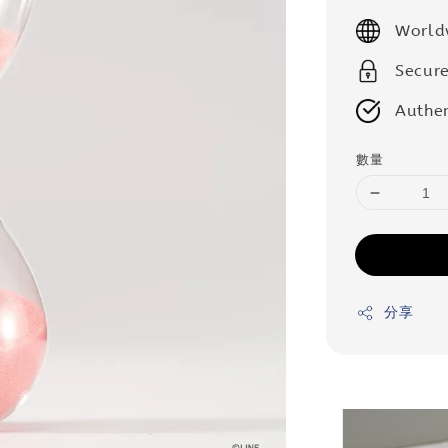
price
World
Secur
Authen
數量
分享