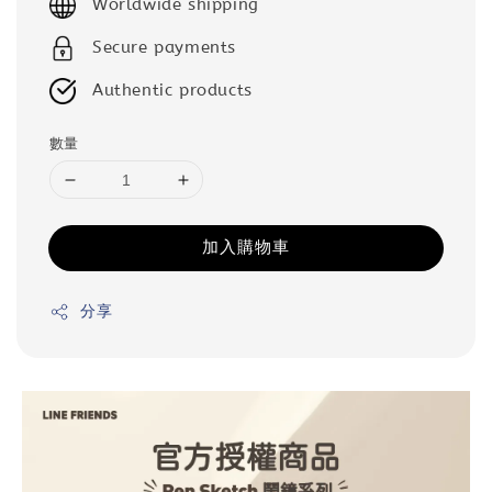
Worldwide shipping
Secure payments
Authentic products
數量
加入購物車
分享