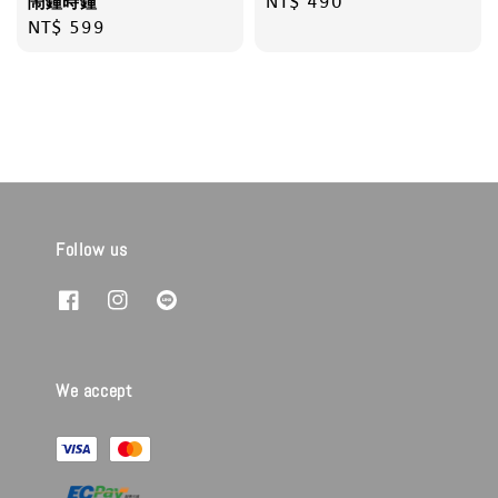
Regular
NT$ 490
鬧鐘時鐘
Regular
NT$ 599
price
price
Follow us
We accept