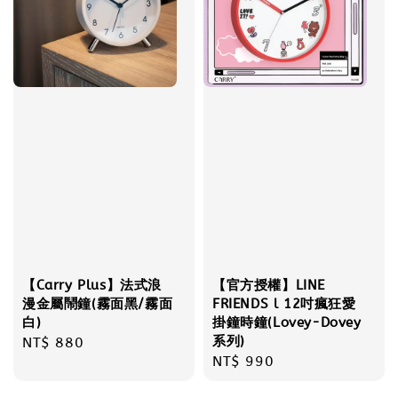
【Carry Plus】法式浪
【官方授權】LINE
漫金屬鬧鐘(霧面黑/霧面
FRIENDS l 12吋瘋狂愛
白)
掛鐘時鐘(Lovey-Dovey
系列)
Regular
NT$ 880
Regular
NT$ 990
price
price