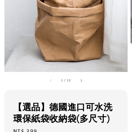
1
/
12
【選品】德國進口可水洗
環保紙袋收納袋(多尺寸)
Regular
NT$ 399