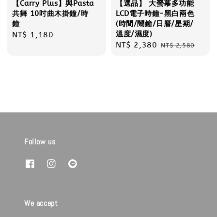
【Carry Plus】與Pasta
【選品】 大螢幕多功能
共舞 10吋曲木掛鐘/時
LCD電子時鐘-黑白兩色
鐘
(時間/鬧鐘/日曆/星期/
溫度/濕度)
Regular
NT$ 1,180
Sale
NT$ 2,380
Regular
price
NT$ 2,580
price
price
Follow us
We accept