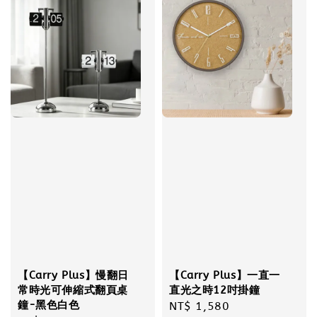
【Carry Plus】慢翻日
【Carry Plus】一直一
常時光可伸縮式翻頁桌
直光之時12吋掛鐘
鐘-黑色白色
Regular
NT$ 1,580