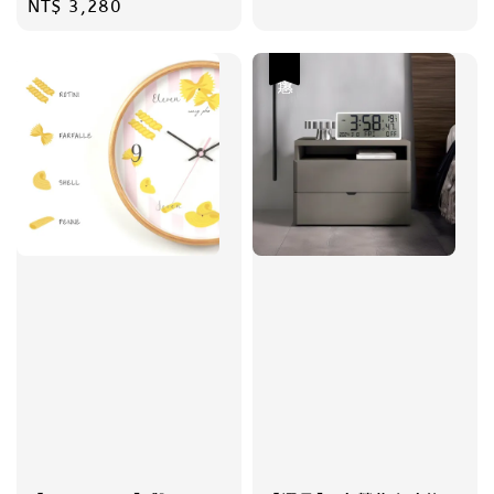
Regular
NT$ 3,280
price
price
優惠