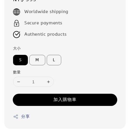
price
Worldwide shipping
Secure payments
Authentic products
大小
S
M
L
數量
加入購物車
分享