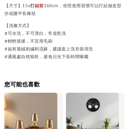
【尺寸】15x
打結前
160cm，
依照使用習慣可以打結做造型
亦或攤平長條狀
【洗滌方式】
#可水洗，不可漂白，常規乾洗
#輕輕搓揉，不宜用毛刷
#如有簇絨刺繡和流蘇，建議套上洗衣袋清洗
#通風處自然晾乾，避免日光下長時間曝曬
您可能也喜歡