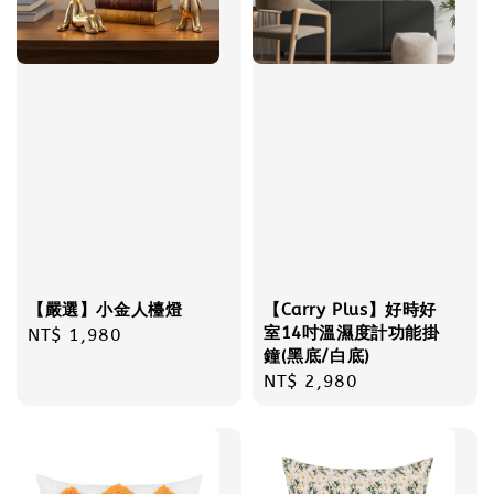
【嚴選】小金人檯燈
【Carry Plus】好時好
室14吋溫濕度計功能掛
Regular
NT$ 1,980
鐘(黑底/白底)
price
Regular
NT$ 2,980
price