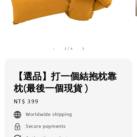
1
/
4
【選品】打一個結抱枕靠
枕(最後一個現貨 )
Regular
NT$ 399
price
Worldwide shipping
Secure payments