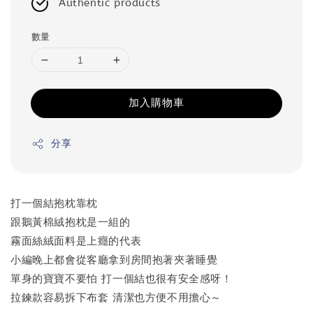
Authentic products
數量
加入購物車
分享
打一個結抱枕靠枕
跟鵝黃棉絨抱枕是一組的
霧面絲絨面料是上癮的代表
小編晚上都會從客廳拿到房間抱著夾著睡覺
單身的寶寶不要怕 打一個結也很有安全感呀！
拉鍊款容易拆下布套 清潔也方便不用擔心～