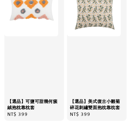
【選品】可鹽可甜幾何簇
【選品】美式復古小雛菊
絨抱枕靠枕套
碎花刺繡雙面抱枕靠枕套
Regular
NT$ 399
Regular
NT$ 399
price
price