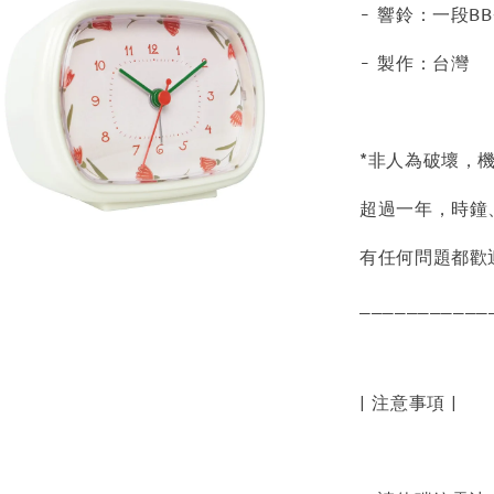
- 響鈴：一段B
- 製作：台灣
*非人為破壞，
超過一年，時鐘
有任何問題都歡
___________
| 注意事項 |