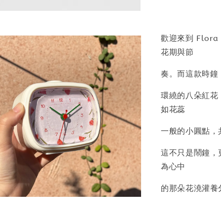
歡迎來到 Flo
花期與節
奏。而這款時鐘
環繞的八朵紅花
如花蕊
一般的小圓點，
這不只是鬧鐘，
為心中
的那朵花澆灌養