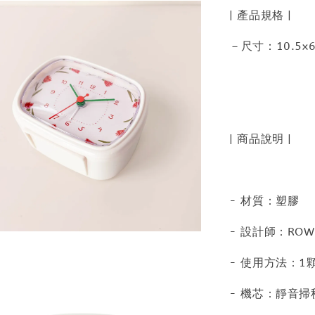
| 產品規格 |
－尺寸：10.5x6
| 商品說明 |
- 材質：塑膠
- 設計師：ROWI 
- 使用方法：1
- 機芯：靜音掃