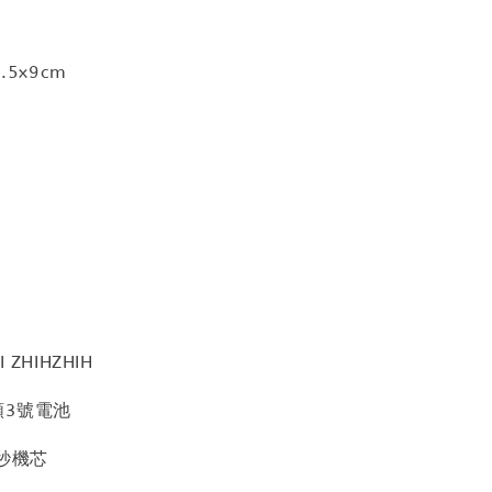
.5x9cm
ZHIHZHIH
顆3號電池
秒機芯