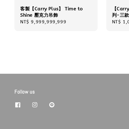
客製【Carry Plus】 Time to
【Car
Shine 壓克力吊飾
列-三
Regular
NT$ 9,999,999,999
Regula
NT$ 1,
price
price
Follow us