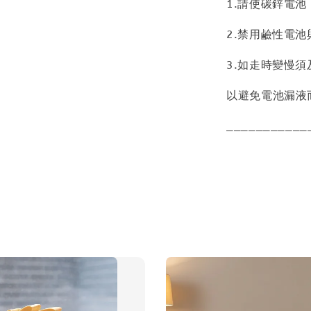
1.請使碳鋅電池
2.禁用鹼性電
3.如走時變慢
以避免電池漏液
___________