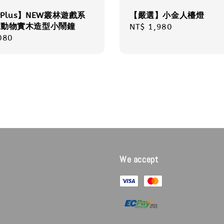
ryPlus】NEW叢林遊戲系
【嚴選】小金人檯燈
款動物實木造型小鬧鐘
Regular
NT$ 1,980
r
080
price
We accept