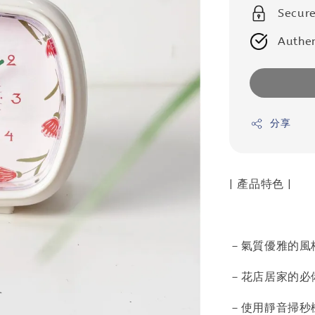
Secur
Authen
分享
| 產品特色 |
－氣質優雅的風
－花店居家的必
－使用靜音掃秒