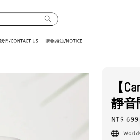
我們/CONTACT US
購物須知/NOTICE
【Car
靜音
Regular
NT$ 699
price
World