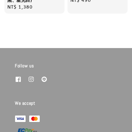
Regular
NT$ 490
黑、星光白)
Regular
NT$ 1,380
price
price
Follow us
We accept