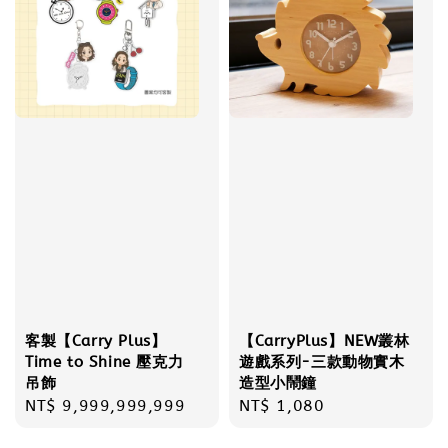
客製【Carry Plus】
【CarryPlus】NEW叢林
Time to Shine 壓克力
遊戲系列-三款動物實木
吊飾
造型小鬧鐘
Regular
NT$ 9,999,999,999
Regular
NT$ 1,080
price
price