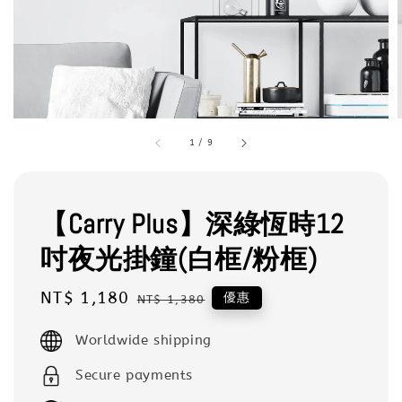
1
/
9
【Carry Plus】深綠恆時12
吋夜光掛鐘(白框/粉框)
Sale
NT$ 1,180
Regular
優惠
NT$ 1,380
price
price
Worldwide shipping
Secure payments